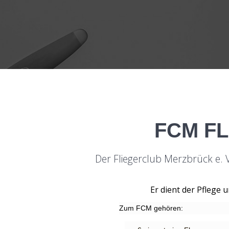
FCM FL
Der Fliegerclub Merzbrück e.
Er dient der Pflege
Zum FCM gehören: