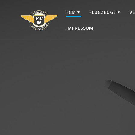
Zum
Inhalt
FCM
FLUGZEUGE
V
springen
IMPRESSUM