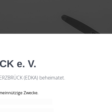
K e. V.
-MERZBRÜCK (EDKA) beheimatet.
emeinnützige Zwecke.