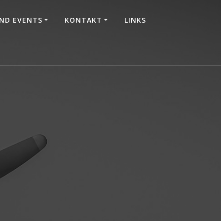
UND EVENTS
KONTAKT
LINKS